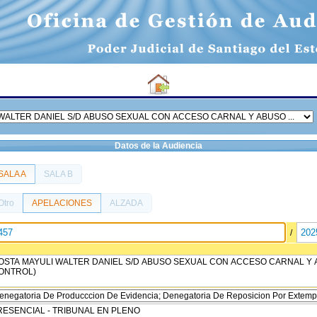
Datos de la Audiencia
SALA A
SALA B
Otro
APELACIONES
ALZADA
/