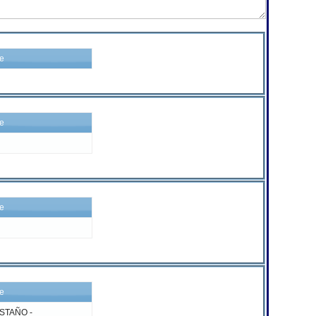
re
re
re
re
STAÑO -