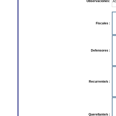
Observaciones:
Fiscales :
Defensores :
Recurrente/s :
Querellante/s :