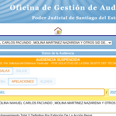
Datos de la Audiencia
AUDIENCIA SUSPENDIDA
S: Por Solicitud del Defensor Particular - POR SOLICITUD DE LA DRA. BUSTO DEF TECN
SALA A
SALA B
Otro
APELACIONES
ALZADA
/