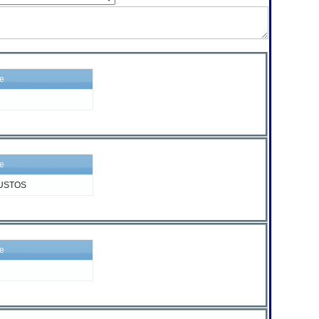
re
re
BUSTOS
re